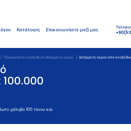
Τηλεφω
λόγου
Κατάλογος
Επικοινωνήστε μαζί μας
+90(53
Πρισματικός ανοξείδωτη δεξαμενή νερού
Δεξαμενή νερού από ανοξείδω
πό
 100.000
ωτο χάλυβα 100 τόνου και