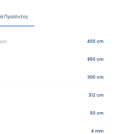
κά Προϊόντος
τρος
400 cm
850 cm
300 cm
312 cm
50 cm
4 mm