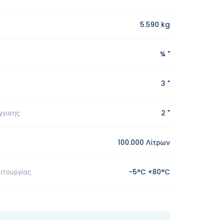
5.590 kg
¾ "
3 "
γγισης
2 "
100.000 Λίτρων
ιτουργίας
-5°C +80°C