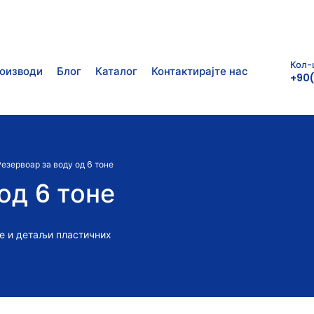
Кол-
оизводи
Блог
Каталог
Контактирајте нас
+90(
Резервоар за воду од 6 тоне
од 6 тоне
не и детаљи пластичних