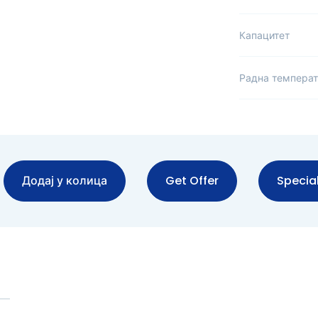
Капацитет
Радна темпера
Додај у колица
Get Offer
Special