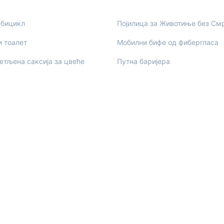
 бицикл
Појилица за Животиње без С
 тоалет
Мобилни бифе од фибергласа
етљена саксија за цвеће
Путна баријера