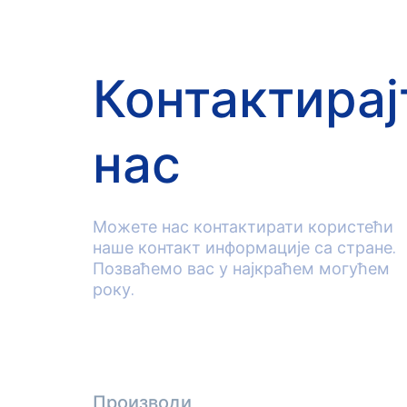
Контактирај
нас
Можете нас контактирати користећи
наше контакт информације са стране.
Позваћемо вас у најкраћем могућем
року.
Производи