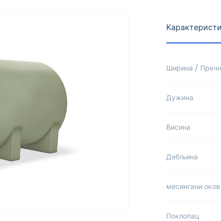
Карактеристи
Ширина / Преч
Дужина
Висина
Дебљина
месингани оков
Поклопац