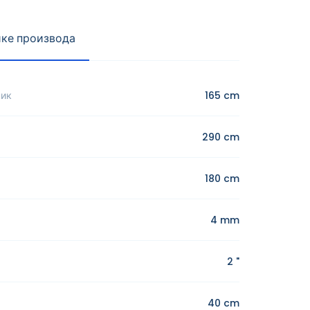
ке производа
ник
165 cm
290 cm
180 cm
4 mm
2 "
40 cm