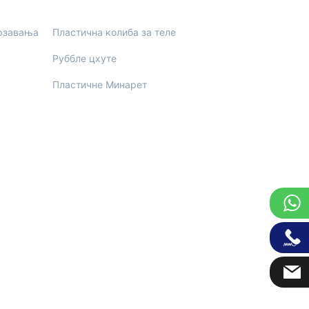
мрзавања
Пластична колиба за теле
Руббле цхуте
Пластичне Минарет