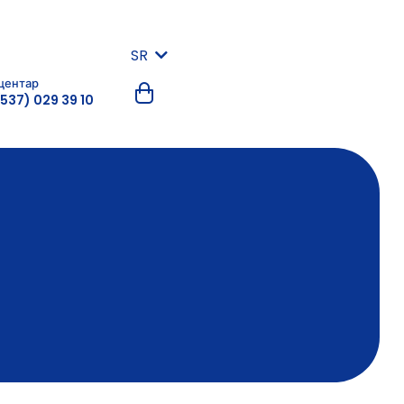
SR
центар
537) 029 39 10