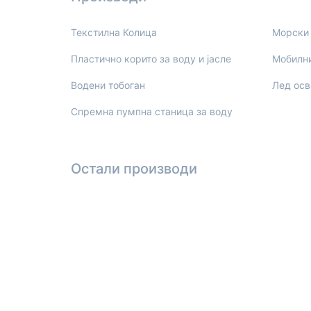
Текстилна Колица
Морски
Пластично корито за воду и јасле
Мобилни
Водени тобоган
Лед осв
Спремна пумпна станица за воду
Остали производи