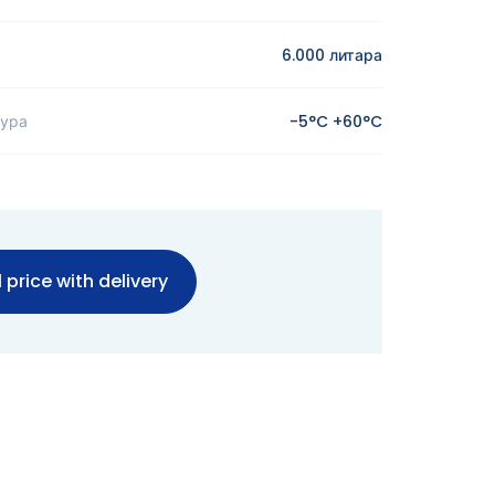
6.000 литара
тура
-5°C +60°C
 price with delivery