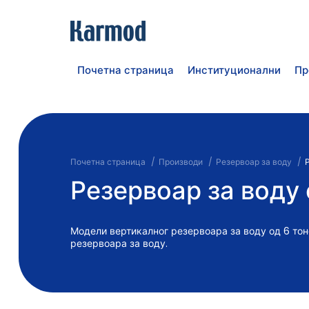
Почетна страница
Институционални
Пр
Почетна страница
Производи
Резервоар за воду
Резервоар за воду 
Модели вертикалног резервоара за воду од 6 то
резервоара за воду.