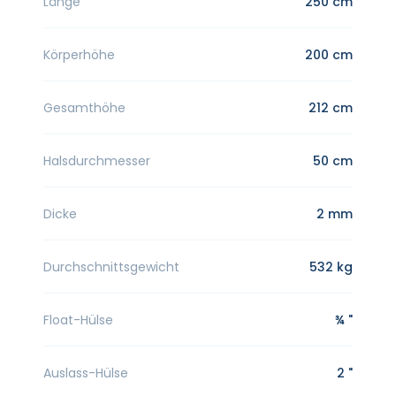
Länge
250 cm
Körperhöhe
200 cm
Gesamthöhe
212 cm
Halsdurchmesser
50 cm
Dicke
2 mm
Durchschnittsgewicht
532 kg
Float-Hülse
¾ "
Auslass-Hülse
2 "