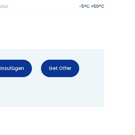
atur
-5°C +50°C
inzufügen
Get Offer