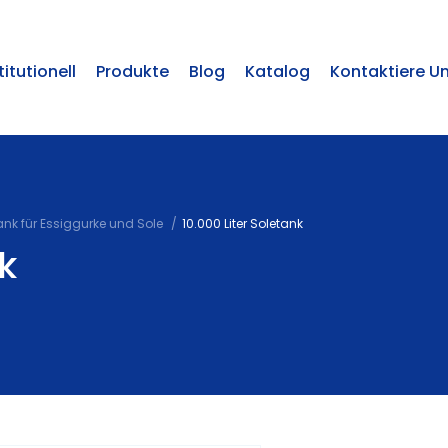
titutionell
Produkte
Blog
Katalog
Kontaktiere U
ank für Essiggurke und Sole
10.000 Liter Soletank
k