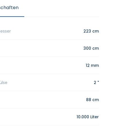
schaften
messer
223 cm
300 cm
12 mm
ülse
2 "
88 cm
10.000 Liter