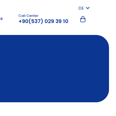
DE
Call Center
ns
+90(537) 029 39 10