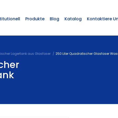
titutionell
Produkte
Blog
Katalog
Kontaktiere U
ischer Lagertank aus Glasfaser
250 Liter Quadratischer Glasfaser Was
scher
ank