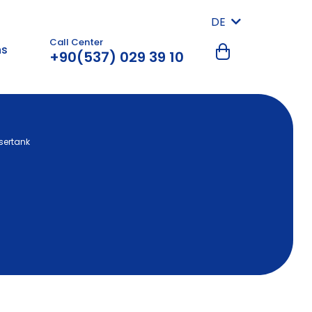
DE
Call Center
ns
+90(537) 029 39 10
sertank