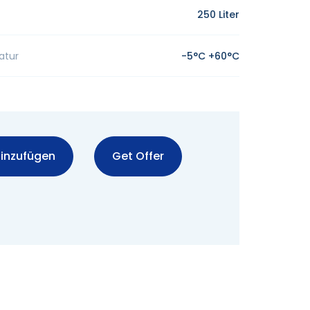
250 Liter
atur
-5°C +60°C
inzufügen
Get Offer