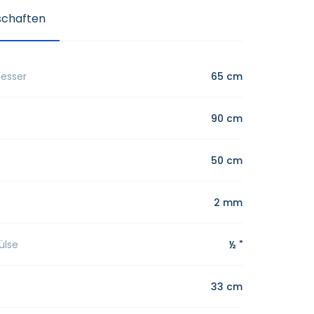
schaften
messer
65 cm
90 cm
50 cm
2 mm
ülse
½ "
33 cm