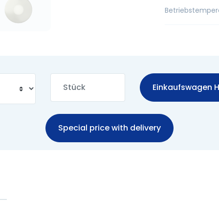
Betriebstemper
Einkaufswagen H
Special price with delivery