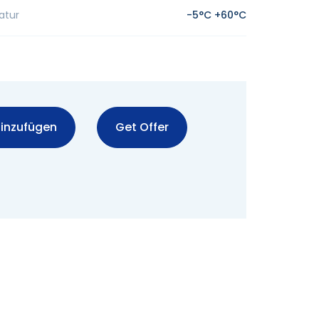
atur
-5°C +60°C
inzufügen
Get Offer