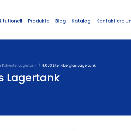
titutionell
Produkte
Blog
Katalog
Kontaktiere U
er Polyester Lagertank
4.000 Liter Fiberglas Lagertank
as Lagertank