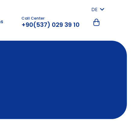
DE
Call Center
ns
+90(537) 029 39 10