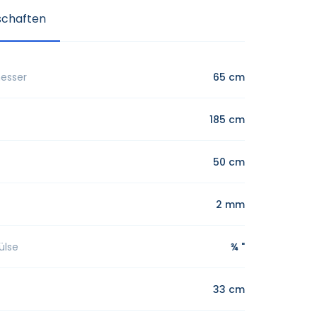
schaften
messer
65 cm
185 cm
50 cm
2 mm
ülse
¾ "
33 cm