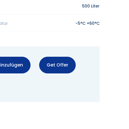
500 Liter
atur
-5°C +60°C
inzufügen
Get Offer