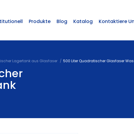
titutionell
Produkte
Blog
Katalog
Kontaktiere U
ischer Lagertank aus Glasfaser
500 Liter Quadratischer Glasfaser Was
scher
ank