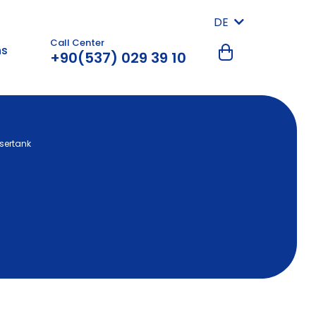
DE
Call Center
ns
+90(537) 029 39 10
sertank