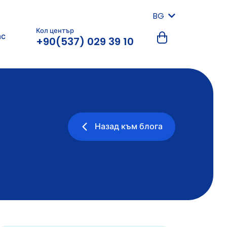
BG
Кол център
ас
+90(537) 029 39 10
Назад към блога