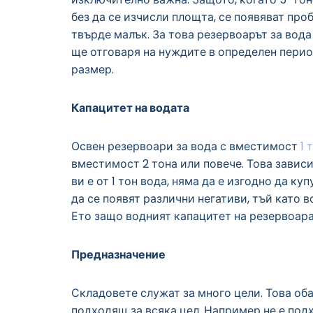
без да се изчисли площта, се появяват проб
твърде малък. За това резервоарът за вода
ще отговаря на нуждите в определен перио
размер.
Капацитет на водата
Освен резервоари за вода с вместимост
1 
вместимост 2 тона или повече. Това завис
ви е от 1 тон вода, няма да е изгодно да к
да се появят различни негативи, тъй като 
Ето защо водният капацитет на резервоара
Предназначение
Складовете служат за много цели. Това обач
подходящ за всяка цел. Например не е под