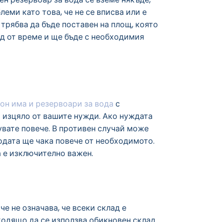
леми като това, че не се вписва или е
 трябва да бъде поставен на площ, която
д от време и ще бъде с необходимия
тон има и резервоари за вода
с
и изцяло от вашите нужди. Ако нуждата
упувате повече. В противен случай може
водата ще чака повече от необходимото.
 е изключително важен.
е не означава, че всеки склад е
ходящо да се използва обикновен склад