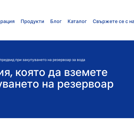
орация
Продукти
Блог
Каталог
Свържете се с н
предвид при закупуването на резервоар за вода
я, която да вземете
уването на резервоар