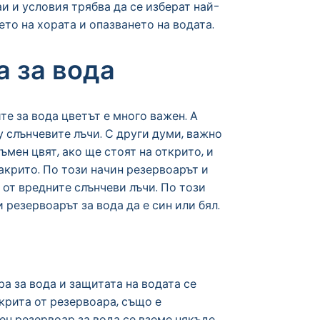
и и условия трябва да се изберат най-
ето на хората и опазването на водата.
а за вода
те за вода цветът е много важен. А
слънчевите лъчи. С други думи, важно
ъмен цвят, ако ще стоят на открито, и
закрито. По този начин резервоарът и
 от вредните слънчеви лъчи. По този
 резервоарът за вода да е син или бял.
а за вода и защитата на водата се
крита от резервоара, също е
ен резервоар за вода се вземе някъде,