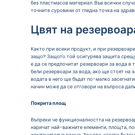
без пластмасов материал. Във всички случа
точните суровини от гледна точка на здрав
Цвят на резервоар
Както при всеки продукт, и при резервоари
защо? Защото той осигурява защита срещу 
е да се предпочитат резервоари за вода в т
бели резервоари за вода, ако ще стоят на 
водата в него ще бъдат по-малко засегнати
начин може да се отговори на въпроса дали
Покрита площ
Въпреки че функционалността на резервоар
наричат най-важните елементи, площта, по
изключително важна. Защото, когато 5-тон