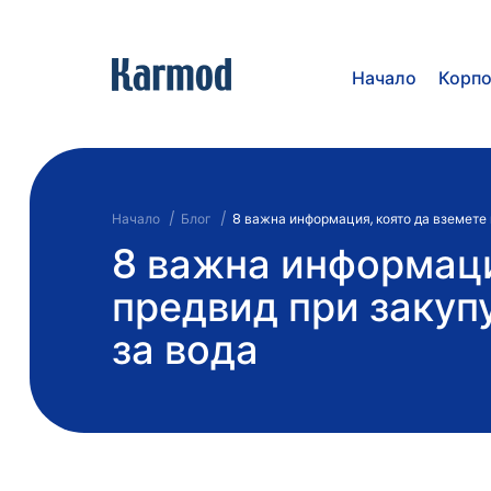
Начало
Корп
Начало
Блог
8 важна информация, която да вземете 
8 важна информаци
предвид при закуп
за вода