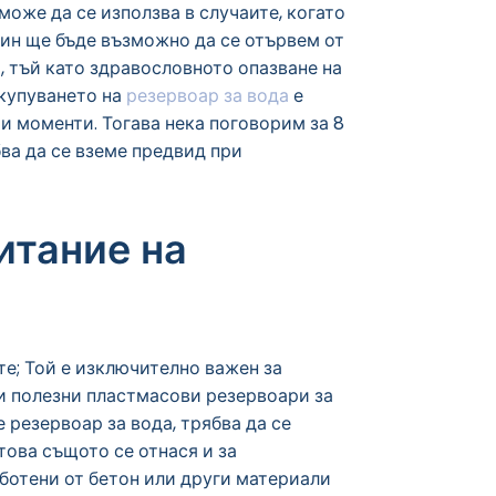
може да се използва в случаите, когато
чин ще бъде възможно да се отървем от
, тъй като здравословното опазване на
акупуването на
резервоар за вода
е
и моменти. Тогава нека поговорим за 8
ва да се вземе предвид при
итание на
те; Той е изключително важен за
и полезни пластмасови резервоари за
 резервоар за вода, трябва да се
това същото се отнася и за
аботени от бетон или други материали