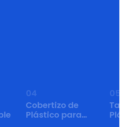
04
05
Cobertizo de
Tanq
ble
Plástico para
Plás
Terneros