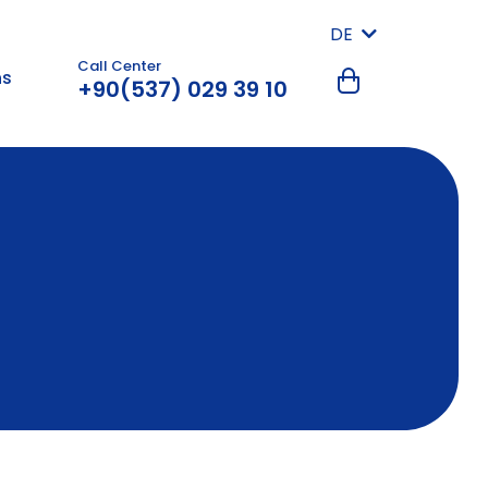
DE
Call Center
ns
+90(537) 029 39 10