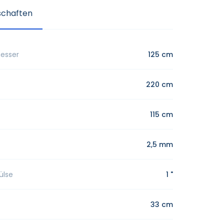
schaften
messer
125 cm
220 cm
115 cm
2,5 mm
ülse
1 "
33 cm