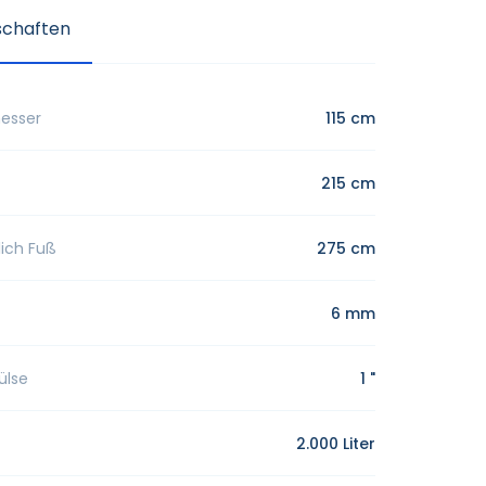
schaften
messer
115 cm
215 cm
lich Fuß
275 cm
6 mm
ülse
1 "
2.000 Liter