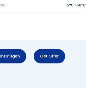
atur
-5°C +50°C
inzufügen
Get Offer