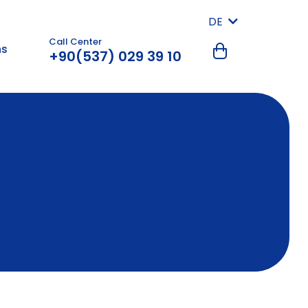
DE
Call Center
ns
+90(537) 029 39 10