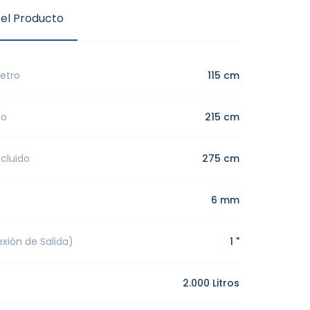
el Producto
etro
115 cm
co
215 cm
ncluido
275 cm
6 mm
xión de Salida)
1 "
2.000 Litros