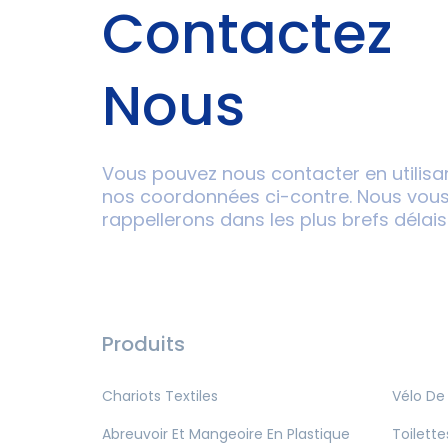
Contactez
Nous
Vous pouvez nous contacter en utilisa
nos coordonnées ci-contre. Nous vou
rappellerons dans les plus brefs délais
Produits
Chariots Textiles
Vélo De
Abreuvoir Et Mangeoire En Plastique
Toilette