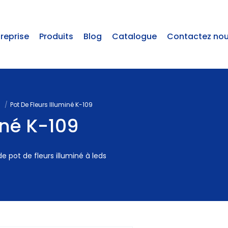
treprise
Produits
Blog
Catalogue
Contactez no
s
Pot De Fleurs Illuminé K-109
iné K-109
e pot de fleurs illuminé à leds