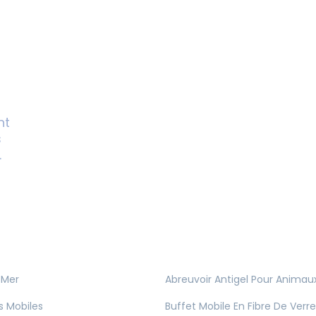
nt
s
.
 Mer
Abreuvoir Antigel Pour Animau
s Mobiles
Buffet Mobile En Fibre De Verre