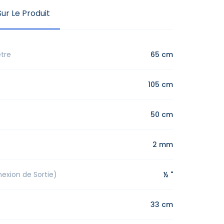
ur Le Produit
tre
65 cm
105 cm
50 cm
2 mm
xion de Sortie)
½ "
33 cm