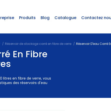
treprise
Produits
Blog
Catalogue
Contactez no
r
Réservoir de stockage carré en fibre de verre
Réservoir D'eau Carré En
ré En Fibre
res
 litres en fibre de verre, vous
stiques des réservoirs d'eau