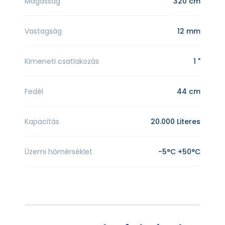
Magasság
320 cm
Vastagság
12 mm
Kimeneti csatlakozás
1 "
Fedél
44 cm
Kapacitás
20.000 Literes
Üzemi hőmérséklet
-5°C +50°C