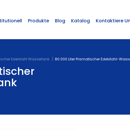
titutionell
Produkte
Blog
Katalog
Kontaktiere U
ischer Edelstahl Wassertank
80.000 Liter Prismatischer Edelstahl-Wass
tischer
ank