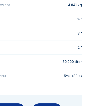
ewicht
4.841 kg
¾ "
3 "
2 "
80.000 Liter
atur
-5°C +80°C