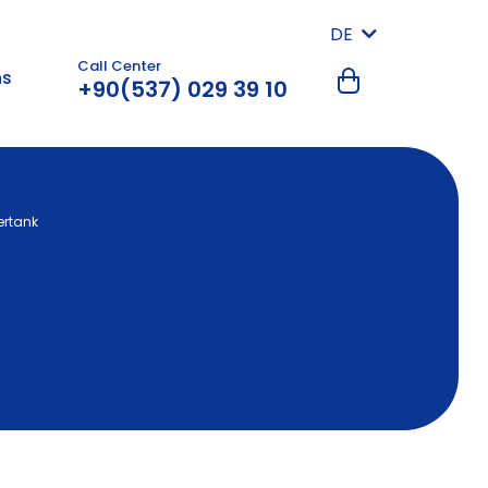
DE
Call Center
ns
+90(537) 029 39 10
ertank