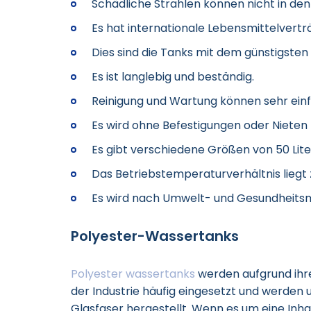
Schädliche Strahlen können nicht in den
Es hat internationale Lebensmittelverträ
Dies sind die Tanks mit dem günstigsten 
Es ist langlebig und beständig.
Reinigung und Wartung können sehr ein
Es wird ohne Befestigungen oder Nieten 
Es gibt verschiedene Größen von 50 Liter 
Das Betriebstemperaturverhältnis liegt
Es wird nach Umwelt- und Gesundheits
Polyester-Wassertanks
Polyester wassertanks
werden aufgrund ihr
der Industrie häufig eingesetzt und werden
Glasfaser hergestellt. Wenn es um eine Inh