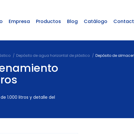
io
Empresa
Productos
Blog
Catálogo
Contac
ástico
Depósito de agua horizontal de plástico
Depósito de almacen
cenamiento
tros
 1.000 litros y detalle del