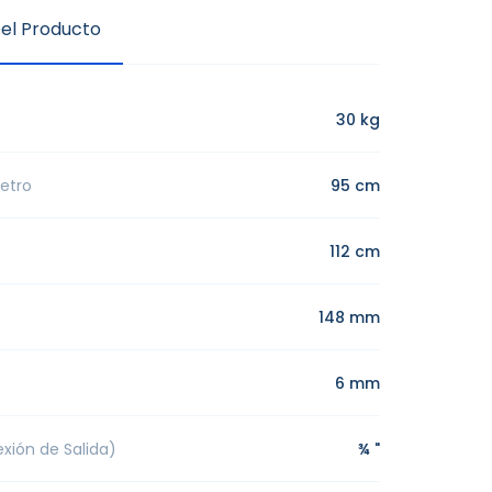
el Producto
30 kg
etro
95 cm
112 cm
148 mm
6 mm
xión de Salida)
¾ "