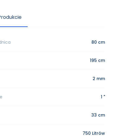
Produkcie
dnica
80 cm
195 cm
2 mm
e
1 "
33 cm
750 Litrów