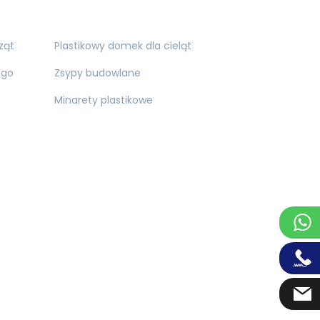
ząt
Plastikowy domek dla cieląt
ego
Zsypy budowlane
Minarety plastikowe