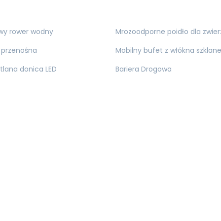
owy rower wodny
Mrozoodporne poidło dla zwier
 przenośna
Mobilny bufet z włókna szklan
tlana donica LED
Bariera Drogowa