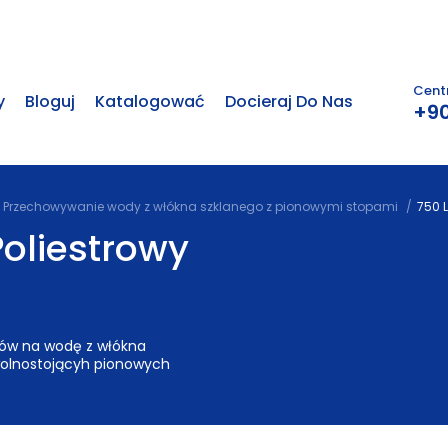
Centr
y
Bloguj
Katalogować
Docieraj Do Nas
+90
Przechowywanie wody z włókna szklanego z pionowymi stopami
750 L
Poliestrowy
ków na wodę z włókna
wolnostojącyh pionowych