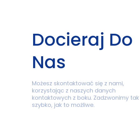
Docieraj Do
Nas
Możesz skontaktować się z nami,
korzystając z naszych danych
kontaktowych z boku. Zadzwonimy tak
szybko, jak to możliwe.