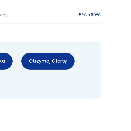
racy
-5°C +60°C
ka
Otrzymaj Ofertę