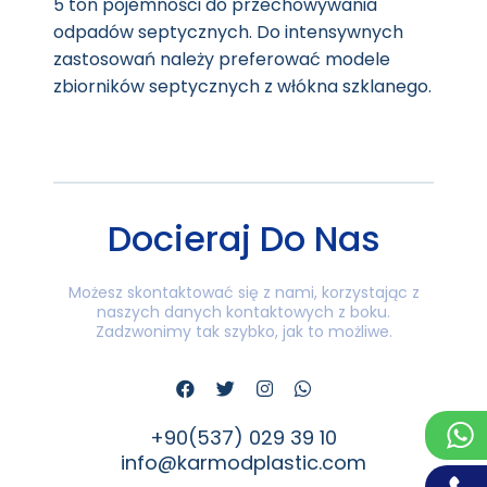
5 ton pojemności do przechowywania
odpadów septycznych. Do intensywnych
zastosowań należy preferować modele
zbiorników septycznych z włókna szklanego.
Docieraj Do Nas
Możesz skontaktować się z nami, korzystając z
naszych danych kontaktowych z boku.
Zadzwonimy tak szybko, jak to możliwe.
+90(537) 029 39 10
info@karmodplastic.com