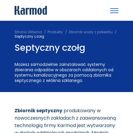
Strona Główna
Produkty
Zbiornik wody z poliestru
Septyczny czołg
Septyczny czołg
Możesz samodzielnie zainstalować systemy
zbierania odpadów w obszarach oddalonych od
systemu kanalizacyjnego za pomocą zbiornika
septycznego z włókna szklanego.
Zbiornik septyczny
produkowany w
nowoczesnych zakładach z zaawansowaną
technologią firmy Karmod jest wytwarzany
w dwóch oddzielnych modelach. Modele