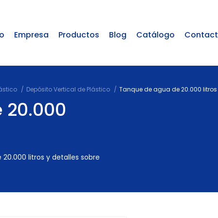
io
Empresa
Productos
Blog
Catálogo
Contac
ástico
Depósito Vertical de Plástico
Tanque de agua de 20.000 litros
 20.000
20.000 litros y detalles sobre