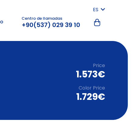
ES
Centro de llamadas
to
+90(537) 029 39 10
Price
1.573€
Color Price
1.729€