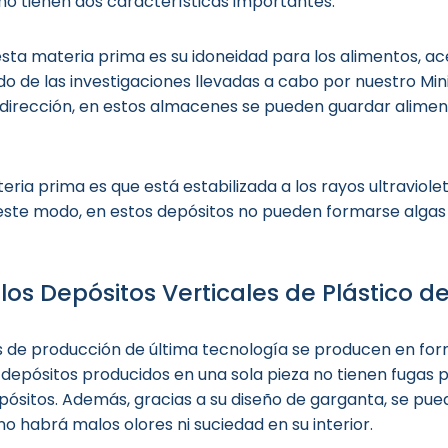
no tienen dos características importantes.
sta materia prima es su idoneidad para los alimentos, a
do de las investigaciones llevadas a cabo por nuestro Mi
ta dirección, en estos almacenes se pueden guardar alimen
ia prima es que está estabilizada a los rayos ultraviolet
De este modo, en estos depósitos no pueden formarse algas
los Depósitos Verticales de Plástico d
as de producción de última tecnología se producen en fo
os depósitos producidos en una sola pieza no tienen fugas
epósitos. Además, gracias a su diseño de garganta, se pue
no habrá malos olores ni suciedad en su interior.