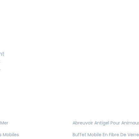
nt
s
.
 Mer
Abreuvoir Antigel Pour Animau
s Mobiles
Buffet Mobile En Fibre De Verre