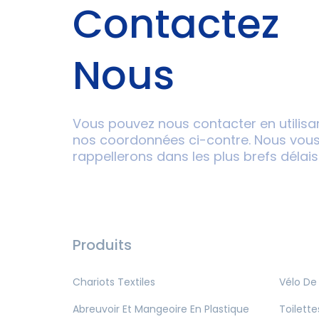
Contactez
Nous
Vous pouvez nous contacter en utilisa
nos coordonnées ci-contre. Nous vou
rappellerons dans les plus brefs délais
Produits
Chariots Textiles
Vélo De
Abreuvoir Et Mangeoire En Plastique
Toilette