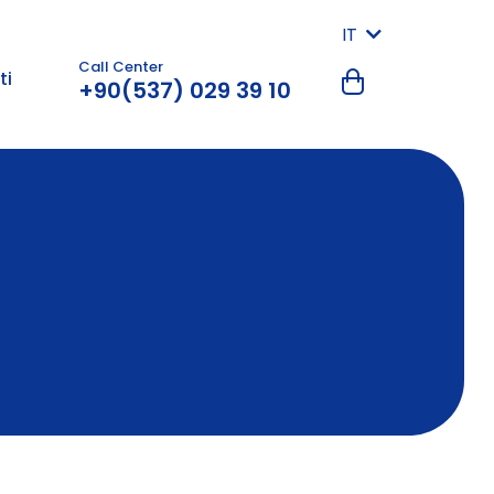
IT
Call Center
ti
+90(537) 029 39 10