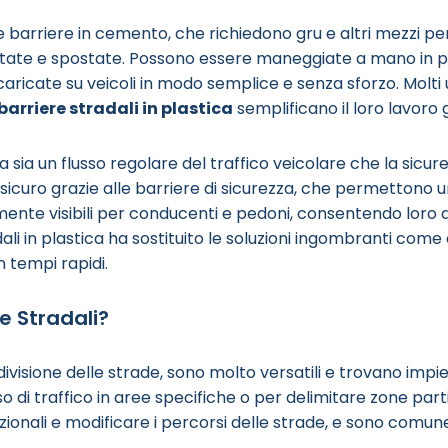
barriere in cemento, che richiedono gru e altri mezzi per 
rtate e spostate. Possono essere maneggiate a mano in p
ricate su veicoli in modo semplice e senza sforzo. Molti ute
barriere stradali in plastica
semplificano il loro lavoro 
sia un flusso regolare del traffico veicolare che la sicurez
 sicuro grazie alle barriere di sicurezza, che permettono un
acilmente visibili per conducenti e pedoni, consentendo lo
li in plastica ha sostituito le soluzioni ingombranti come 
n tempi rapidi.
e Stradali?
a divisione delle strade, sono molto versatili e trovano imp
so di traffico in aree specifiche o per delimitare zone par
unzionali e modificare i percorsi delle strade, e sono comu