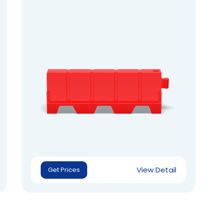
View Detail
Get Prices