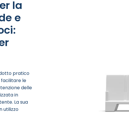
er la
ade e
oci:
er
dotto pratico
facilitare le
utenzione delle
izzata in
tente. La sua
 utilizzo