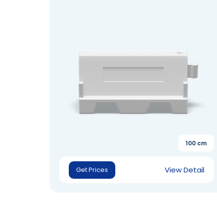
100 cm
View Detail
Get Prices