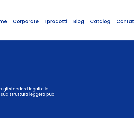
me
Corporate
I prodotti
Blog
Catalog
Contat
 gli standard legali e le
la sua struttura leggera può