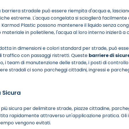
la barriera stradale può essere riempita d'acqua e, lascian
che estreme. L'acqua congelata si scioglierà facilmente 
 Karmod Plastic possono mantenere il liquido senza cong
 materiale in polietilene, l'acqua al loro interno inizierà a
dotta in dimensioni e colori standard per strade, può es
di traffico con passaggi ristretti. Queste
barriere di sicu
 i team di manutenzione delle strade, i posti di controllo del
iere stradali ci sono parcheggi cittadini, ingressi e parche
ù Sicura
 più sicura per delimitare strade, piazze cittadine, parche
antita rapidamente attraverso un'applicazione pratica. Gli 
 tempo vengono evitati.