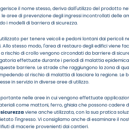
erisce il nome stesso, deriva dall'utilizzo del prodotto nel
i, le aree di prevenzione degli ingressi incontrollati delle a
do i modelli di barriera di sicurezza.
ilizzato per tenere veicoli e pedoni lontani dai pericoli ne
i. Allo stesso modo, l'area di restauro degli edifici viene 
ri a rischio di crollo vengono circondati da barriere di sicu
gatoria effettuate durante i periodi di malattia epidemica
queste barriere. Le strade che raggiungono la zona di q
 impedendo al rischio di malattia di lasciare la regione. Le
 in servizio in diverse aree di utilizzo.
ortante nelle aree in cui vengono effettuate applicazioni d
ateriali come mattoni, ferro, ghiaia che possono cadere d
 sicurezza
viene anche utilizzata, con la sua pratica soluz
 vietato l'ingresso. Vi consigliamo anche di esaminare il n
ifiuti di macerie provenienti dai cantieri.