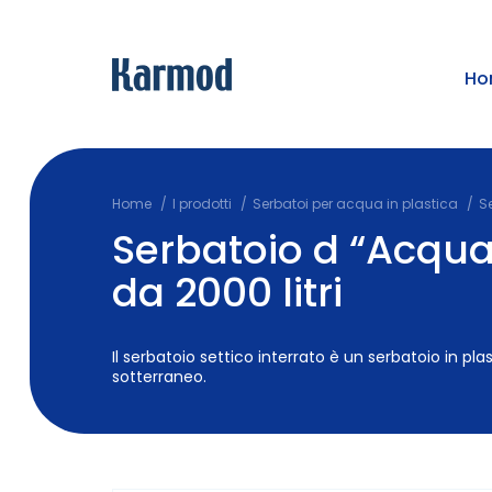
Ho
Home
I prodotti
Serbatoi per acqua in plastica
Se
Serbatoio d “Acqua
da 2000 litri
Il serbatoio settico interrato è un serbatoio in pla
sotterraneo.