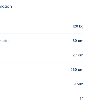
mation
120 kg
ametro
80 cm
127 cm
260 cm
9 mm
1 "