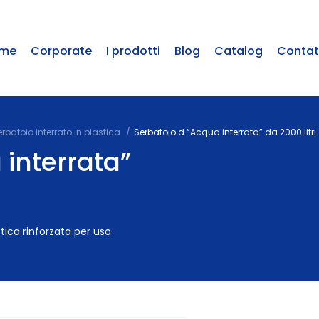
me
Corporate
I prodotti
Blog
Catalog
Contat
rbatoio interrato in plastica
Serbatoio d “Acqua interrata” da 2000 litri
 interrata”
stica rinforzata per uso