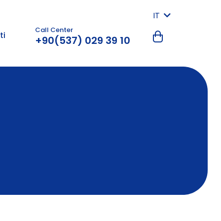
IT
Call Center
ti
+90(537) 029 39 10