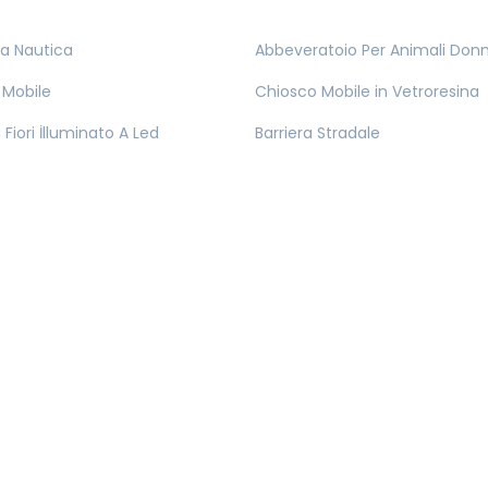
ta Nautica
Abbeveratoio Per Animali Do
 Mobile
Chiosco Mobile in Vetroresina
Fiori İlluminato A Led
Barriera Stradale