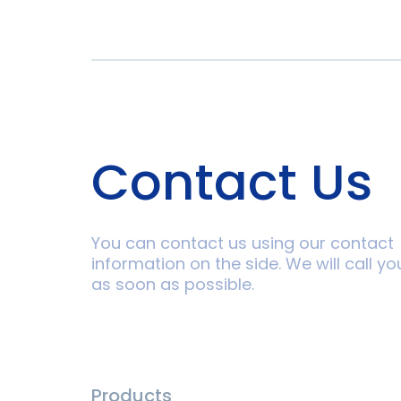
Contact Us
You can contact us using our contact
information on the side. We will call yo
as soon as possible.
Products