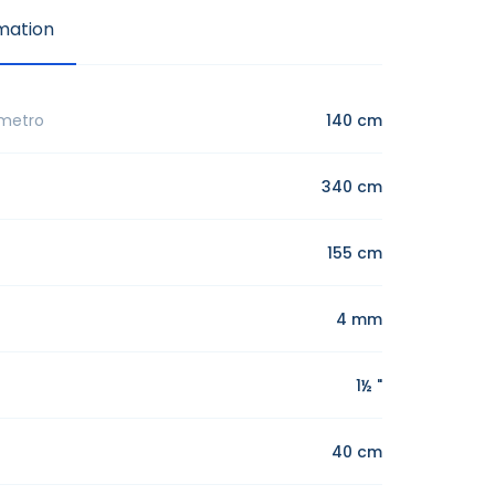
mation
ametro
140 cm
340 cm
155 cm
4 mm
1½ "
40 cm