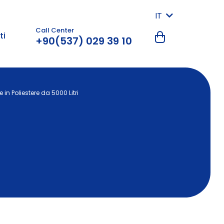
IT
Call Center
ti
+90(537) 029 39 10
in Poliestere da 5000 Litri