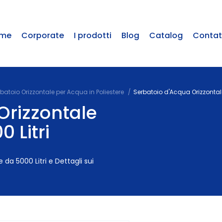
me
Corporate
I prodotti
Blog
Catalog
Contat
batoio Orizzontale per Acqua in Poliestere
Serbatoio d'Acqua Orizzontale 
Orizzontale
0 Litri
 da 5000 Litri e Dettagli sui