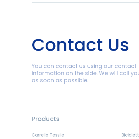
Contact Us
You can contact us using our contact
information on the side. We will call yo
as soon as possible.
Products
Carrello Tessile
Biciclet