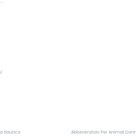
u
ta Nautica
Abbeveratoio Per Animali Do