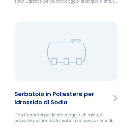
sono utilizzati per lo stoccaggio di acqua e di tutti
i tipi di sostanze chimiche. I modelli di serbatoi
industriali in poliestere sono preferiti per le loro
caratteristiche di resistenza, leggerezza, durata e
economicità.
Serbatoio in Poliestere per
Idrossido di Sodio
Con i serbatoi per lo stoccaggio chimico, è
possibile gestire facilmente la conservazione di
idrossido di sodio, acido ipocloroso o vari altri
prodotti chimici.