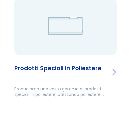
Prodotti Speciali in Poliestere
Produciamo una vasta gamma di prodotti
speciali in poliestere, utilizzando poliestere,
vinilestere, resina e vari materiali in fibra di vetro
per soddisfare ogni tua esigenza.