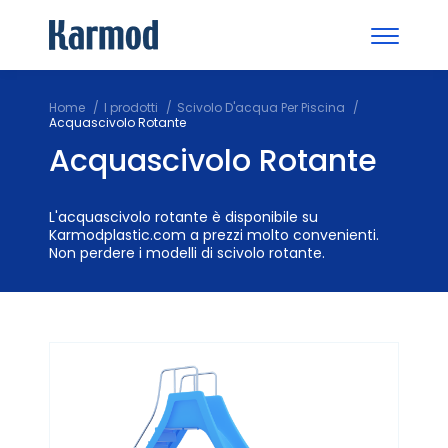
Home
I prodotti
Scivolo D'acqua Per Piscina
Acquascivolo Rotante
Acquascivolo Rotante
L'acquascivolo rotante è disponibile su
Karmodplastic.com a prezzi molto convenienti.
Non perdere i modelli di scivolo rotante.