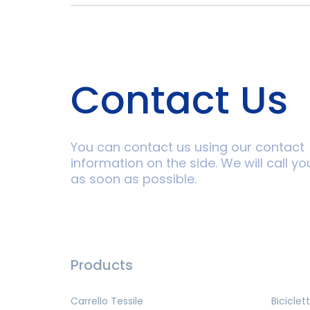
Contact Us
You can contact us using our contact
information on the side. We will call yo
as soon as possible.
Products
Carrello Tessile
Biciclet