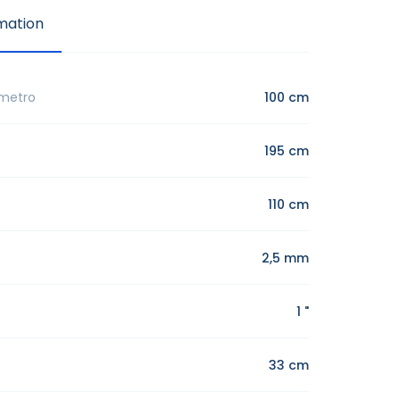
mation
ametro
100 cm
195 cm
110 cm
2,5 mm
1 "
33 cm