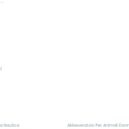
u
ta Nautica
Abbeveratoio Per Animali Do