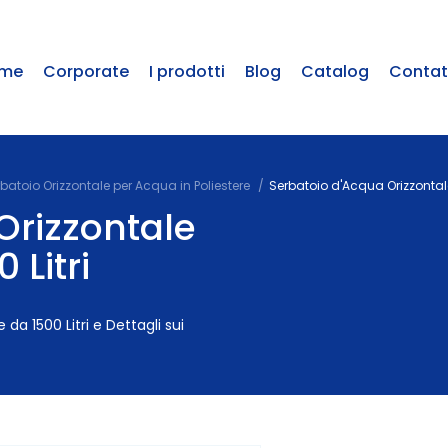
me
Corporate
I prodotti
Blog
Catalog
Contat
batoio Orizzontale per Acqua in Poliestere
Serbatoio d'Acqua Orizzontale 
Orizzontale
 Litri
 da 1500 Litri e Dettagli sui