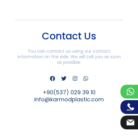
Contact Us
You can contact us using our contact
information on the side. We will call you as soon
as possible.
+90(537) 029 39 10
info@karmodplastic.com