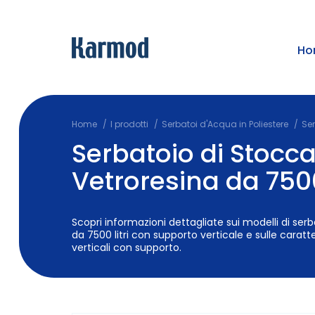
Ho
Home
I prodotti
Serbatoi d'Acqua in Poliestere
Ser
Serbatoio di Stocca
Vetroresina da 7500
Scopri informazioni dettagliate sui modelli di serb
da 7500 litri con supporto verticale e sulle caratt
verticali con supporto.