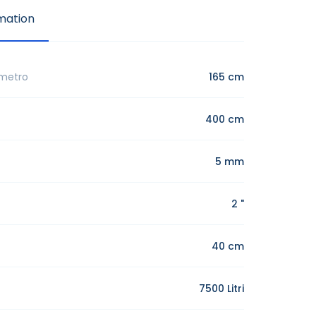
mation
ametro
165 cm
400 cm
5 mm
2 "
40 cm
7500 Litri