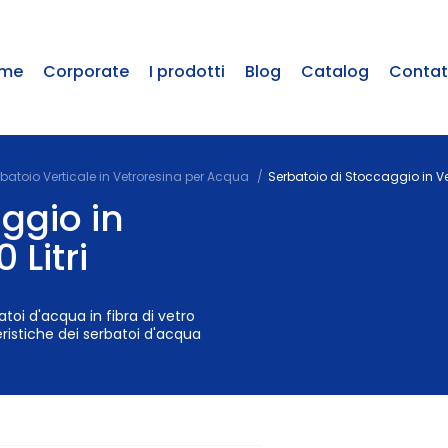
me
Corporate
I prodotti
Blog
Catalog
Contat
batoio Verticale in Vetroresina per Acqua
Serbatoio di Stoccaggio in Ve
ggio in
 Litri
atoi d'acqua in fibra di vetro
eristiche dei serbatoi d'acqua