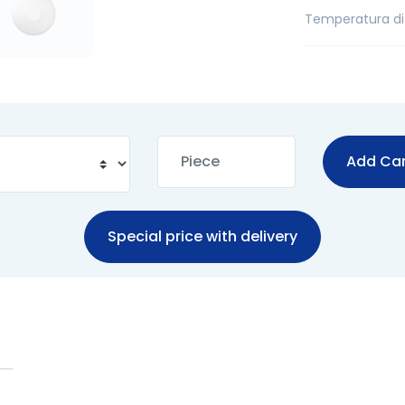
Temperatura di
Add Car
Special price with delivery