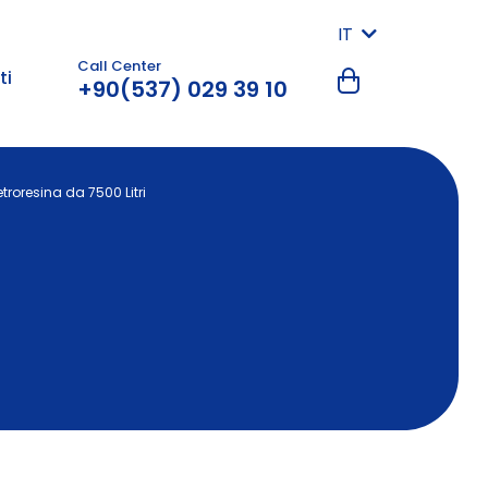
IT
Call Center
ti
+90(537) 029 39 10
troresina da 7500 Litri