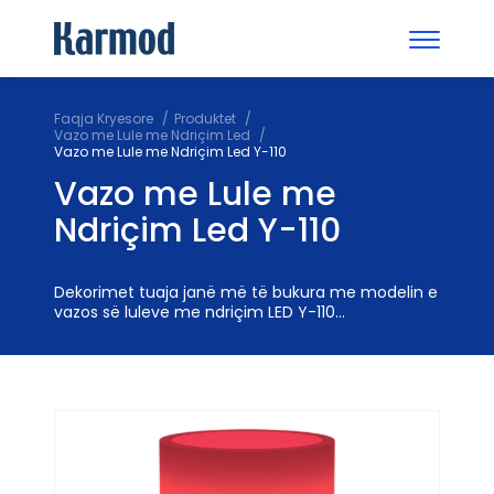
Faqja Kryesore
Produktet
Vazo me Lule me Ndriçim Led
Vazo me Lule me Ndriçim Led Y-110
Vazo me Lule me
Ndriçim Led Y-110
Dekorimet tuaja janë më të bukura me modelin e
vazos së luleve me ndriçim LED Y-110...