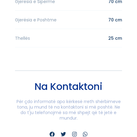
Gjerësia e Sipërme
70 cm
Gjerësia e Poshtme
70 cm
Thellës
25 cm
Na Kontaktoni
Për çdo informatë apo kërkesë rreth shërbimeve
tona, ju mund të na kontaktoni si më poshtë. Ne
do t'ju telefonojmë sa më shpejt që të jetë e
mundur.